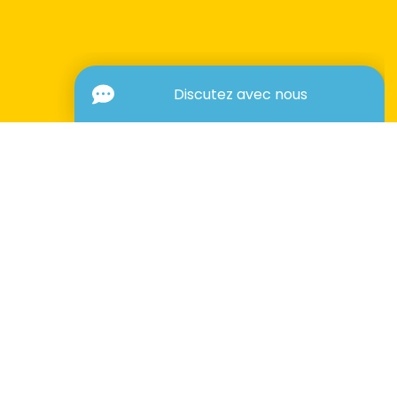
MENU PRINCIPAL
Marketing numérique
Publicité imprimée
Pourquoi PJ?
Blogue PJ
Centre d'aide