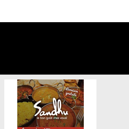
CONNECTEZ-
VOUS À VOTRE
COMPTE
Sandhu
Restaurants & Bars
/
Postcard
/
Unsold