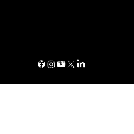
Conditions d'utilisation des services
1-877-553-6883
Conditions d'utilisation
Conditions générales d'utilisation
Politique de confidentialité
Pages Jaunes™, Walking Fingers & Design™,
PJ.ca™, PagesJaunes.ca™, Canada411™, sont
des marques de commerce de Pages Jaunes
Solutions numériques et médias limitée au
Canada. Toutes les autres marques sont la
propriété de leurs propriétaires respectifs. ©
2023 Pages Jaunes Solutions numériques et
médias limitée. Tous droits réservés.