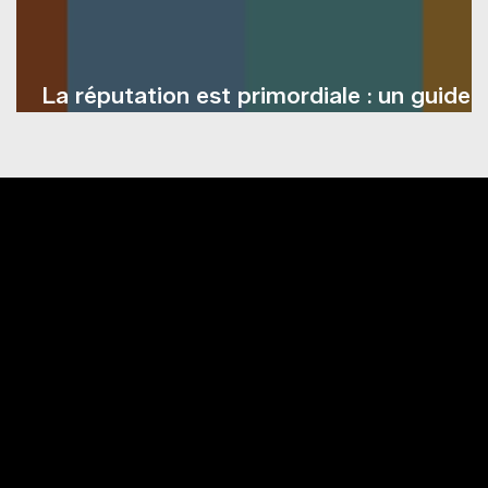
La réputation est primordiale : un guide
pour la gestion de la réputation en ligne
MENU PRINCIPAL
Marketing numérique
Publicité imprimée
Pourquoi PJ?
Blogue PJ
Centre d'aide