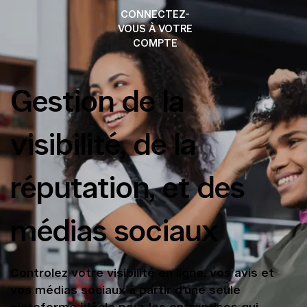
CONNECTEZ-
VOUS À VOTRE
COMPTE
Gestion de la
visibilité, de la
réputation, et des
médias sociaux
Controlez votre visibilité en ligne, vos avis et
vos médias sociaux à partir d’une seule