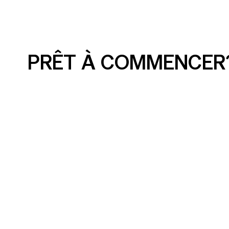
PRÊT À COMMENCER
Annonces sur les médias
Publicité
sociaux simplifiées : ce que
sociaux p
toute PME doit savoir
entreprise
court ter
croissanc