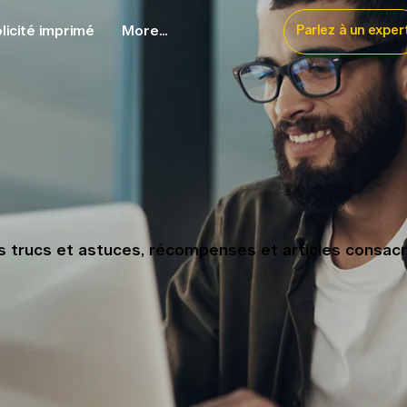
licité imprimé
More...
Parlez à un exper
 trucs et astuces, récompenses et articles consacré