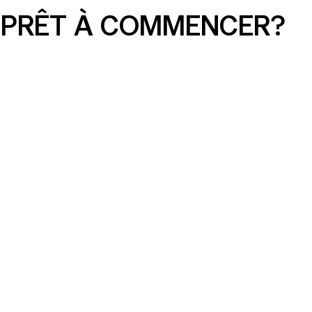
PRÊT À COMMENCER?
Annonces sur les médias sociaux
simplifiées : ce que toute PME doit
savoir