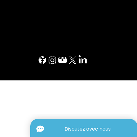
Conditions d'utilisation
Conditions générales d'utilisation
Politique de confidentialité
Pages Jaunes™, Walking Fingers & Design™,
PJ.ca™, PagesJaunes.ca™, Canada411™, sont
des marques de commerce de Pages Jaunes
Solutions numériques et médias limitée au
Canada. Toutes les autres marques sont la
propriété de leurs propriétaires respectifs. ©
2023 Pages Jaunes Solutions numériques et
médias limitée. Tous droits réservés.