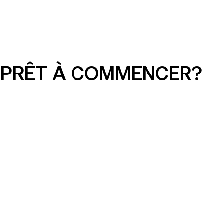
PRÊT À COMMENCER?
Publicités sur les réseaux sociaux pour
les petites entreprises : résultats à
court terme contre la croissance à long
terme