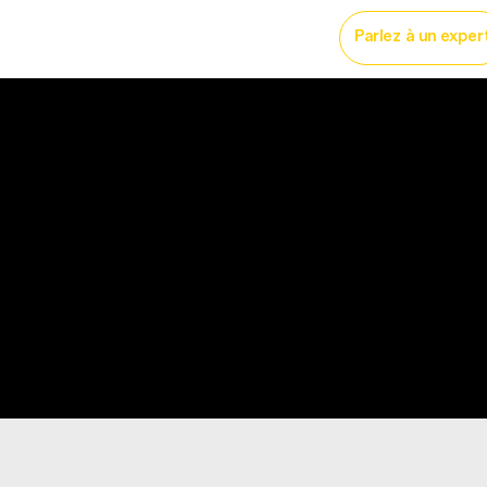
licité imprimé
More...
Parlez à un exper
ing