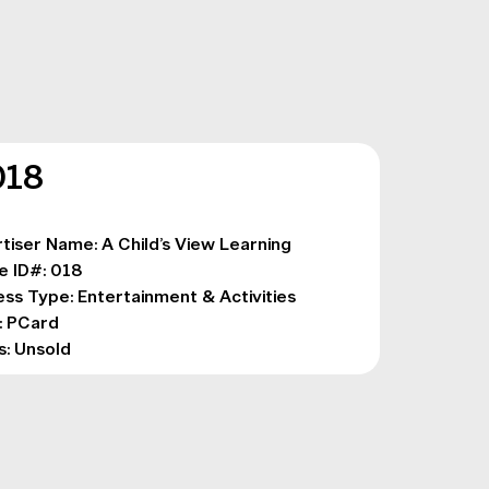
018
tiser Name: A Child’s View Learning

e ID#: 018

ess Type: Entertainment & Activities

 PCard

s: Unsold