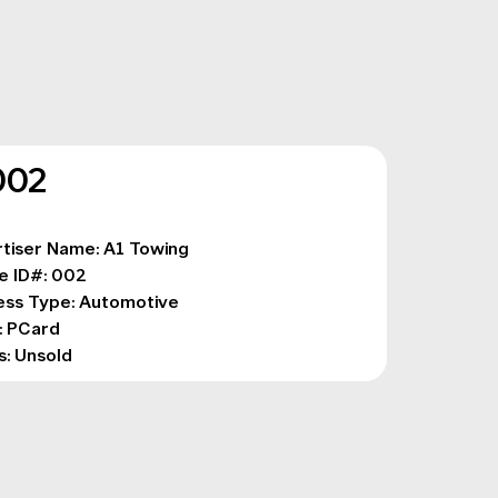
002
tiser Name: A1 Towing

e ID#: 002

ess Type: Automotive

 PCard

s: Unsold