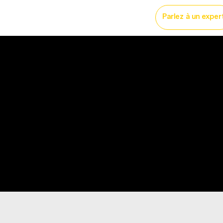
licité imprimé
More...
Parlez à un exper