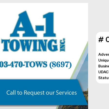
# 
Adver
Uniqu
Busin
UDAC:
Statu