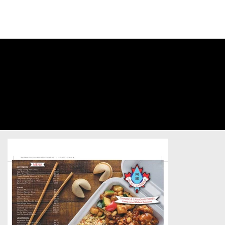
CONNECTEZ-
VOUS À VOTRE
COMPTE
Bleu Garden
Restaurants & Bars
/
Postcard
/
Unsold