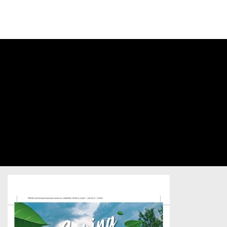
CONNECTEZ-
VOUS À VOTRE
COMPTE
Central
Import
Automotive
Service
Automotive
/
Postcard
/
Sold