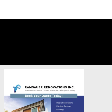
CONNECTEZ-
VOUS À VOTRE
COMPTE
Renovations
One
Home Services
/
Postcard
/
Unsold