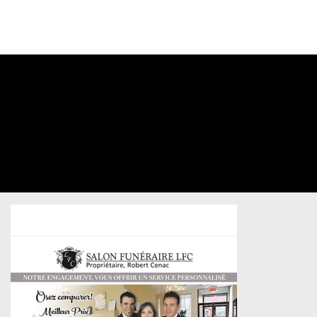
CONNECTEZ-
VOUS À VOTRE
COMPTE
Salon
Lajeunesse
Fortin Cenac
Professional Services
/
Postcard
/
Sold