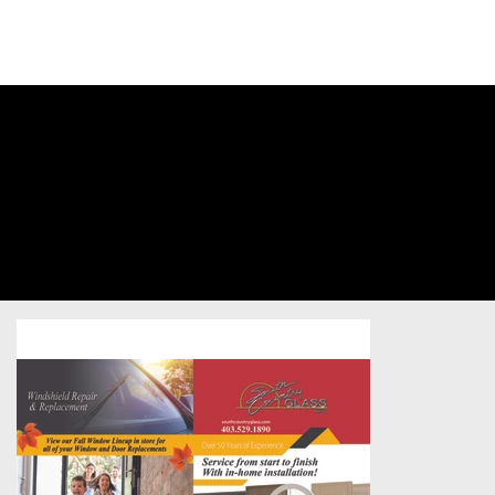
CONNECTEZ-
VOUS À VOTRE
COMPTE
South
Country
Glass
Home Services
/
4FLYER
/
Sold