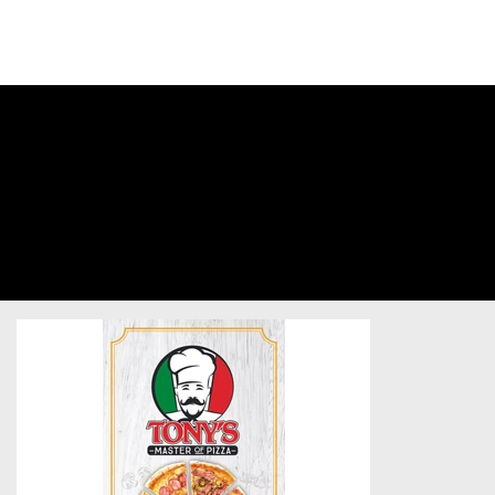
CONNECTEZ-
VOUS À VOTRE
COMPTE
Tony's
Master of
Pizza
Restaurants & Bars
/
Menu Card
/
Sold