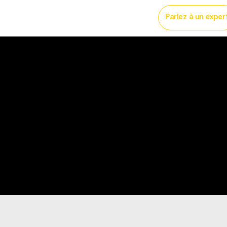
licité imprimé
More...
Parlez à un exper
eating