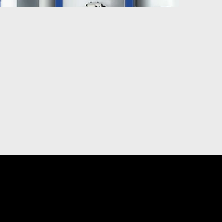
MARKETING NUMÉRIQUE
NCIPAL
umérique
Positionnement prioritaire sur PJ.ca
primée
Gestion de la visibilité, de la réputation 
médias sociaux