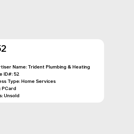
52
tiser Name: Trident Plumbing & Heating
e ID#: 52
ess Type: Home Services
: PCard
s: Unsold