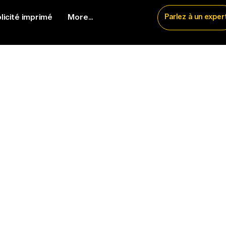
licité imprimé
More...
Parlez à un exper