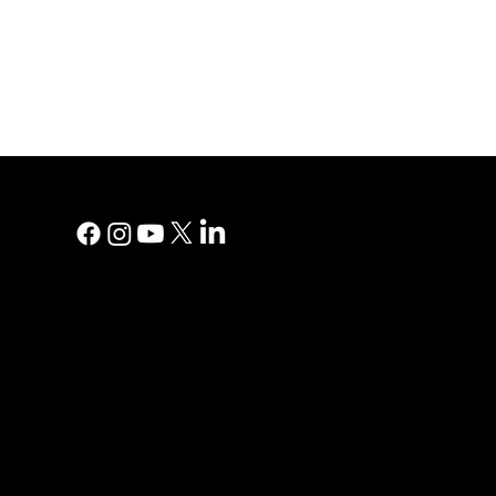
MENU PRI
Marketing n
Publicité im
Pourquoi PJ
Blogue PJ
Centre d'aid
Témoignage
Contactez-
Anglais