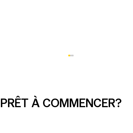
PRÊT À COMMENCER?
Annonces sur les médias sociaux
simplifiées : ce que toute PME doit