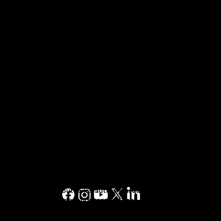
CONTACTEZ-NOUS
Service à la clientèle
1-844-875-4290
PARLEZ À UN
EXPERT
Conditions d'utilisation des services
1-877-553-6883
Conditions d'utilisation
Conditions générales d'utilisation
Politique de confidentialité
Pages Jaunes™, Walking Fingers & Design™,
PJ.ca™, PagesJaunes.ca™, Canada411™, sont
des marques de commerce de Pages Jaunes
Solutions numériques et médias limitée au
Canada. Toutes les autres marques sont la
propriété de leurs propriétaires respectifs. ©
2023 Pages Jaunes Solutions numériques et
médias limitée. Tous droits réservés.