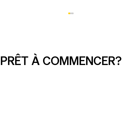
PRÊT À COMMENCER?
Les problèmes cachés du
référencement organique que de
nombreux sites Web de petites
entreprises ont encore en 2026 (et
comment les corriger)