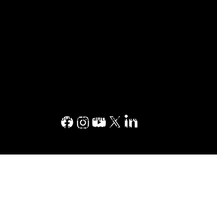
EXPERT
Conditions d'utilisation des services
1-877-553-6883
Conditions d'utilisation
Conditions générales d'utilisation
Politique de confidentialité
Pages Jaunes™, Walking Fingers & Design™,
PJ.ca™, PagesJaunes.ca™, Canada411™, sont
des marques de commerce de Pages Jaunes
Solutions numériques et médias limitée au
Canada. Toutes les autres marques sont la
propriété de leurs propriétaires respectifs. ©
2023 Pages Jaunes Solutions numériques et
médias limitée. Tous droits réservés.