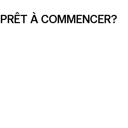
PRÊT À COMMENCER?
Les problèmes cachés du
référencement organique que de
nombreux sites Web de petites
entreprises ont encore en 2026 (et
comment les corriger)