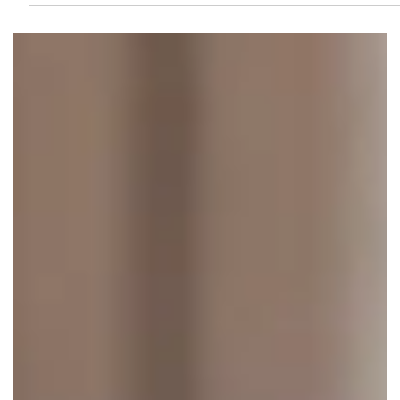
16 juil.
L’IA peut propulser vos campagnes
SEM, mais seulement avec les bons
conseils